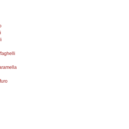
o
i
i
faghelli
aramella
furo