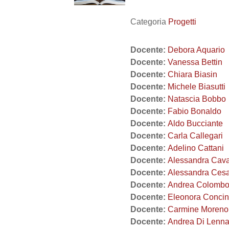
Categoria
Progetti
Docente:
Debora Aquario
Docente:
Vanessa Bettin
Docente:
Chiara Biasin
Docente:
Michele Biasutti
Docente:
Natascia Bobbo
Docente:
Fabio Bonaldo
Docente:
Aldo Bucciante
Docente:
Carla Callegari
Docente:
Adelino Cattani
Docente:
Alessandra Cava
Docente:
Alessandra Ces
Docente:
Andrea Colomb
Docente:
Eleonora Conci
Docente:
Carmine Moreno
Docente:
Andrea Di Lenn