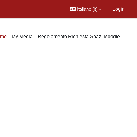
Italiano ‎(it)‎
Login
ome
My Media
Regolamento Richiesta Spazi Moodle