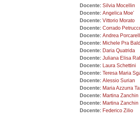
Docente:
Silvia Mocellin
Docente:
Angelica Moe'
Docente:
Vittorio Morato
Docente:
Corrado Petrucc
Docente:
Andrea Porcarell
Docente:
Michele Pra Bald
Docente:
Daria Quatrida
Docente:
Juliana Elisa Raf
Docente:
Laura Schettini
Docente:
Teresa Maria Sg
Docente:
Alessio Surian
Docente:
Maria Azzurra Ta
Docente:
Martina Zanchin
Docente:
Martina Zanchin
Docente:
Federico Zilio