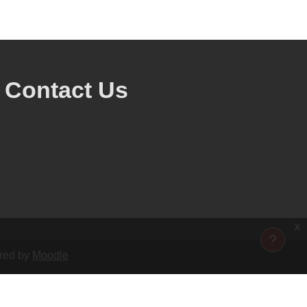
Contact Us
x
ered by
Moodle