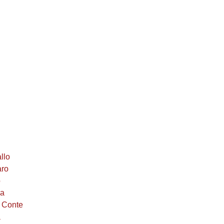
llo
aro
o
na
 Conte
a