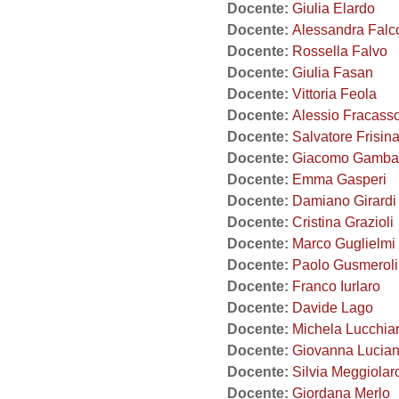
Docente:
Giulia Elardo
Docente:
Alessandra Falc
Docente:
Rossella Falvo
Docente:
Giulia Fasan
Docente:
Vittoria Feola
Docente:
Alessio Fracass
Docente:
Salvatore Frisin
Docente:
Giacomo Gamba
Docente:
Emma Gasperi
Docente:
Damiano Girardi
Docente:
Cristina Grazioli
Docente:
Marco Guglielmi
Docente:
Paolo Gusmeroli
Docente:
Franco Iurlaro
Docente:
Davide Lago
Docente:
Michela Lucchiar
Docente:
Giovanna Lucia
Docente:
Silvia Meggiolar
Docente:
Giordana Merlo