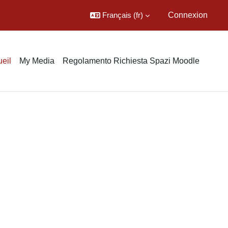
Français ‎(fr)‎
Connexion
eil
My Media
Regolamento Richiesta Spazi Moodle