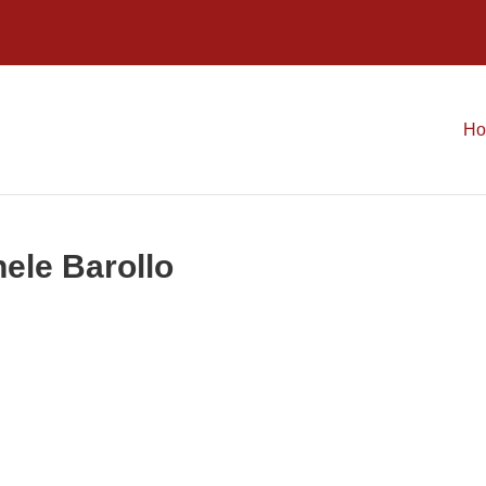
H
hele Barollo