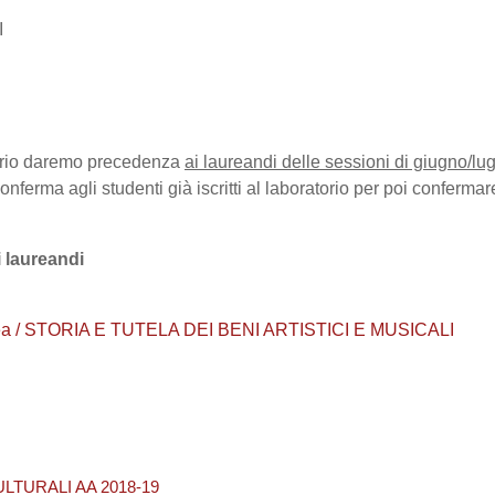
I
orio
daremo precedenza
ai laureandi delle sessioni di giugno/lug
nferma agli studenti già iscritti al laboratorio per poi confermar
i laureandi
aurea / STORIA E TUTELA DEI BENI ARTISTICI E MUSICALI
LTURALI AA 2018-19