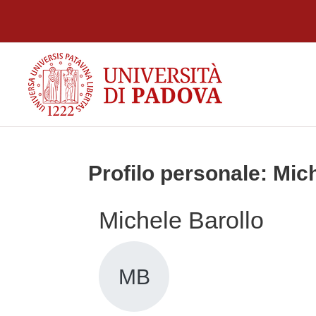
Vai al contenuto principale
Profilo personale: Mic
Michele Barollo
MB