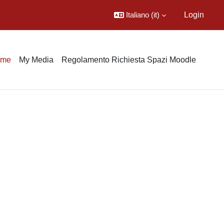
Italiano ‎(it)‎
Login
ome
My Media
Regolamento Richiesta Spazi Moodle