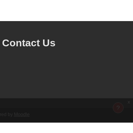
Contact Us
x
ered by
Moodle