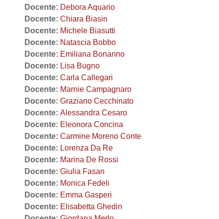
Docente:
Debora Aquario
Docente:
Chiara Biasin
Docente:
Michele Biasutti
Docente:
Natascia Bobbo
Docente:
Emiliana Bonanno
Docente:
Lisa Bugno
Docente:
Carla Callegari
Docente:
Marnie Campagnaro
Docente:
Graziano Cecchinato
Docente:
Alessandra Cesaro
Docente:
Eleonora Concina
Docente:
Carmine Moreno Conte
Docente:
Lorenza Da Re
Docente:
Marina De Rossi
Docente:
Giulia Fasan
Docente:
Monica Fedeli
Docente:
Emma Gasperi
Docente:
Elisabetta Ghedin
Docente:
Giordana Merlo