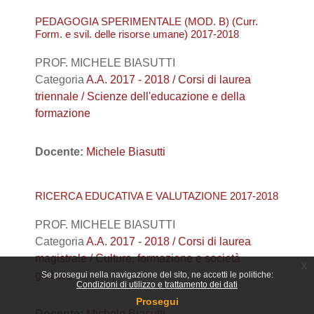
PEDAGOGIA SPERIMENTALE (MOD. B) (Curr.
Form. e svil. delle risorse umane) 2017-2018
PROF. MICHELE BIASUTTI
Categoria
A.A. 2017 - 2018 / Corsi di laurea
triennale / Scienze dell'educazione e della
formazione
Docente:
Michele Biasutti
RICERCA EDUCATIVA E VALUTAZIONE 2017-2018
PROF. MICHELE BIASUTTI
Categoria
A.A. 2017 - 2018 / Corsi di laurea
magistrale / Culture, formazione e società
x
globale
Se prosegui nella navigazione del sito, ne accetti le politiche:
Condizioni di utilizzo e trattamento dei dati
Prosegui
Docente:
Michele Biasutti