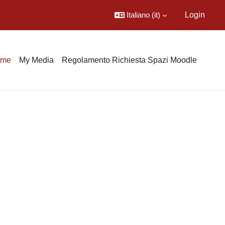
Italiano ‎(it)‎
Login
ome
My Media
Regolamento Richiesta Spazi Moodle