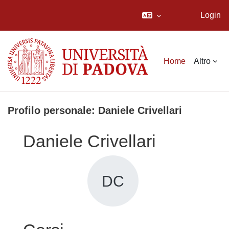
Login
Vai al contenuto principale
Home
Altro
Profilo personale: Daniele Crivellari
Daniele Crivellari
DC