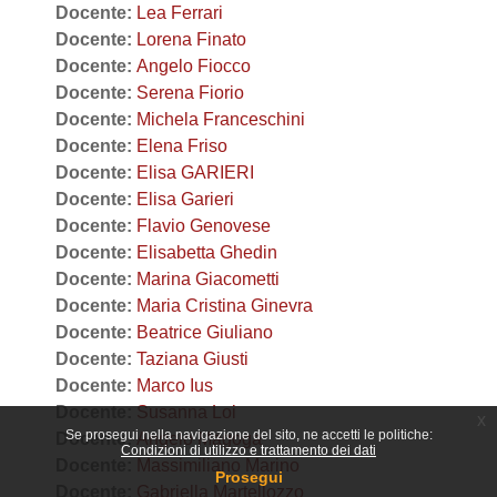
Docente:
Lea Ferrari
Docente:
Lorena Finato
Docente:
Angelo Fiocco
Docente:
Serena Fiorio
Docente:
Michela Franceschini
Docente:
Elena Friso
Docente:
Elisa GARIERI
Docente:
Elisa Garieri
Docente:
Flavio Genovese
Docente:
Elisabetta Ghedin
Docente:
Marina Giacometti
Docente:
Maria Cristina Ginevra
Docente:
Beatrice Giuliano
Docente:
Taziana Giusti
Docente:
Marco Ius
Docente:
Susanna Loi
x
Se prosegui nella navigazione del sito, ne accetti le politiche:
Docente:
Angelo Magoga
Condizioni di utilizzo e trattamento dei dati
Docente:
Massimiliano Marino
Prosegui
Docente:
Gabriella Martellozzo