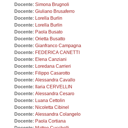
Docente:
Simona Brugnoli
Docente:
Giuliano Brusaferro
Docente:
Lorella Burlin
Docente:
Lorella Burlin
Docente:
Paola Busato
Docente:
Orietta Busatto
Docente:
Gianfranco Campagna
Docente:
FEDERICA CANETTI
Docente:
Elena Canziani
Docente:
Loredana Carrieri
Docente:
Filippo Casarotto
Docente:
Alessandra Cavallo
Docente:
Ilaria CERVELLIN
Docente:
Alessandra Cesaro
Docente:
Luana Cettolin
Docente:
Nicoletta Cibinel
Docente:
Alessandra Colangelo
Docente:
Paola Cortiana
Docente:
Matteo Cucchelli