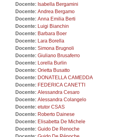
Docente:
Isabella Bergamini
Docente:
Andrea Bergamo
Docente:
Anna Emilia Berti
Docente:
Luigi Bianchin
Docente:
Barbara Boer
Docente:
Lara Borella
Docente:
Simona Brugnoli
Docente:
Giuliano Brusaferro
Docente:
Lorella Burlin
Docente:
Orietta Busatto
Docente:
DONATELLA CAMEDDA
Docente:
FEDERICA CANETTI
Docente:
Alessandra Cesaro
Docente:
Alessandra Colangelo
Docente:
etutor CSAS
Docente:
Roberto Dainese
Docente:
Elisabetta De Michele
Docente:
Guido De Renoche
Docente:
Guido De Rénoche