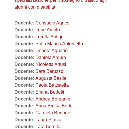
specializzazione per il sostegno didattico agli
alunni con disabilità
Docente:
Consuelo Agnesi
Docente:
Irene Amplo
Docente:
Lorella Antigo
Docente:
Sofia Marina Antoniello
Docente:
Debora Aquario
Docente:
Daniela Arduin
Docente:
Nicoletta Artusi
Docente:
Sara Baruzzo
Docente:
Augusta Basile
Docente:
Paola Battistella
Docente:
Eliana Bedetti
Docente:
Andrea Bergamo
Docente:
Anna Emilia Berti
Docente:
Carmela Bertone
Docente:
Laura Biasioli
Docente:
Lara Borella