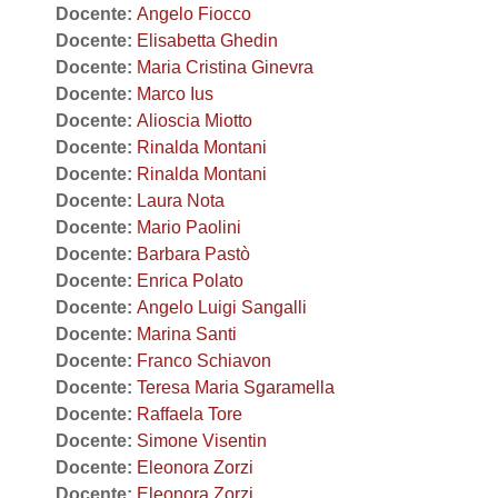
Docente:
Angelo Fiocco
Docente:
Elisabetta Ghedin
Docente:
Maria Cristina Ginevra
Docente:
Marco Ius
Docente:
Alioscia Miotto
Docente:
Rinalda Montani
Docente:
Rinalda Montani
Docente:
Laura Nota
Docente:
Mario Paolini
Docente:
Barbara Pastò
Docente:
Enrica Polato
Docente:
Angelo Luigi Sangalli
Docente:
Marina Santi
Docente:
Franco Schiavon
Docente:
Teresa Maria Sgaramella
Docente:
Raffaela Tore
Docente:
Simone Visentin
Docente:
Eleonora Zorzi
Docente:
Eleonora Zorzi