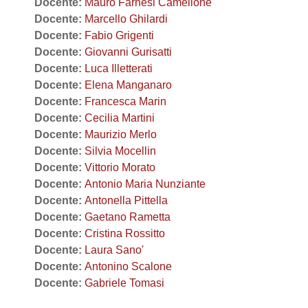
Docente:
Mauro Farnesi Camellone
Docente:
Marcello Ghilardi
Docente:
Fabio Grigenti
Docente:
Giovanni Gurisatti
Docente:
Luca Illetterati
Docente:
Elena Manganaro
Docente:
Francesca Marin
Docente:
Cecilia Martini
Docente:
Maurizio Merlo
Docente:
Silvia Mocellin
Docente:
Vittorio Morato
Docente:
Antonio Maria Nunziante
Docente:
Antonella Pittella
Docente:
Gaetano Rametta
Docente:
Cristina Rossitto
Docente:
Laura Sano'
Docente:
Antonino Scalone
Docente:
Gabriele Tomasi