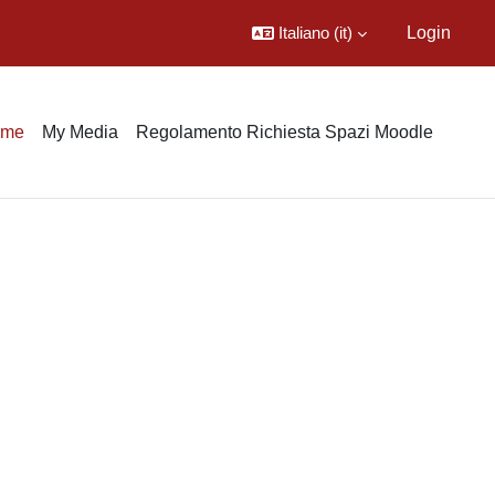
Italiano ‎(it)‎
Login
ome
My Media
Regolamento Richiesta Spazi Moodle