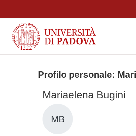
Vai al contenuto principale
Profilo personale: Mar
Mariaelena Bugini
MB