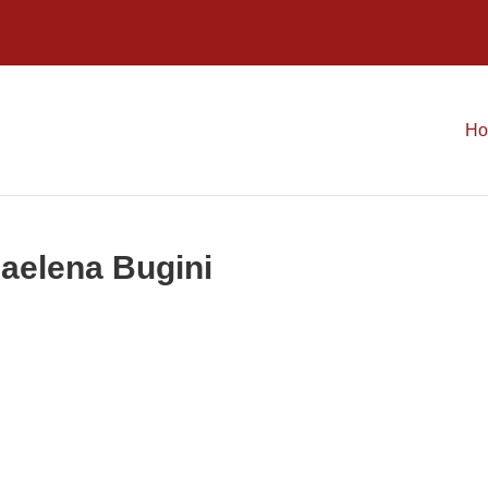
H
iaelena Bugini