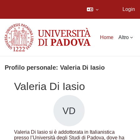
Login
Vai al contenuto principale
Home
Altro
Profilo personale: Valeria Di Iasio
Valeria Di Iasio
VD
Valeria Di Iasio si è addottorata in Italianistica
presso l’Università degli Studi di Padova, dove ha