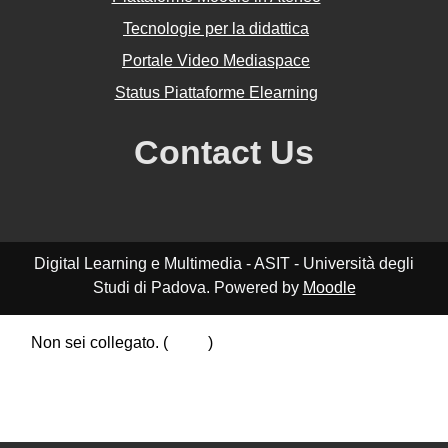
Tecnologie per la didattica
Portale Video Mediaspace
Status Piattaforme Elearning
Contact Us
Digital Learning e Multimedia - ASIT - Università degli
Studi di Padova. Powered by
Moodle
Non sei collegato. (
Login
)
Riepilogo della conservazione dei dati
Politiche
Ottieni l'app mobile
Passa al tema standard