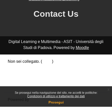
Contact Us
Digital Learning e Multimedia - ASIT - Università degli
Studi di Padova. Powered by
Moodle
Non sei collegato. (
Login
)
Riepilogo della conservazione dei dati
Politiche
Ottieni l'app mobile
Passa al tema standard
x
Se prosegui nella navigazione del sito, ne accetti le politiche:
Condizioni di utilizzo e trattamento dei dati
Powered by
Moodle
Prosegui