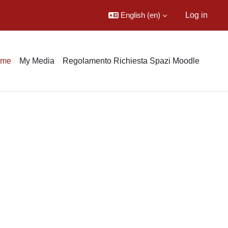
English ‎(en)‎
Log in
ome
My Media
Regolamento Richiesta Spazi Moodle