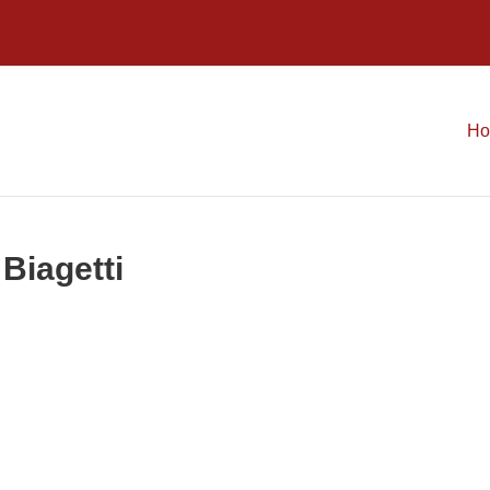
H
 Biagetti