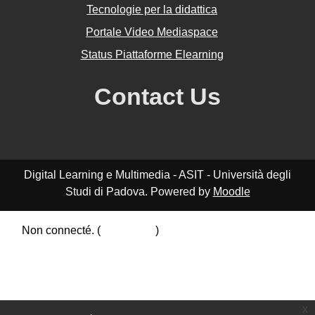
Tecnologie per la didattica
Portale Video Mediaspace
Status Piattaforme Elearning
Contact Us
Digital Learning e Multimedia - ASIT - Università degli
Studi di Padova. Powered by
Moodle
Non connecté. (
Connexion
)
Résumé de conservation de données
Politiques
Obtenir l’app mobile
Passer au thème standard
x