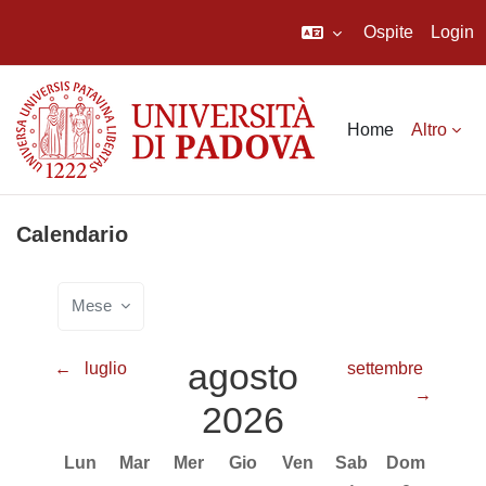
Ospite
Login
Vai al contenuto principale
Home
Altro
Calendario
Mese
agosto
←
luglio
settembre
→
2026
Lunedi
Martedì
Mercoledì
Giovedì
Venerdì
Sabato
Domenica
Lun
Mar
Mer
Gio
Ven
Sab
Dom