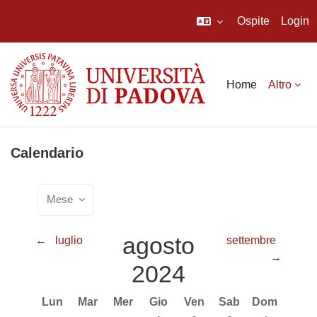
Ospite
Login
Vai al contenuto principale
Home
Altro
Calendario
Mese
agosto
←
luglio
settembre
→
2024
Lunedi
Martedì
Mercoledì
Giovedì
Venerdì
Sabato
Domenica
Lun
Mar
Mer
Gio
Ven
Sab
Dom