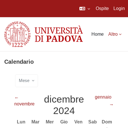
Ospite
Login
Vai al contenuto principale
Home
Altro
Calendario
Mese
dicembre
←
gennaio
novembre
→
2024
Lunedi
Martedì
Mercoledì
Giovedì
Venerdì
Sabato
Domenica
Lun
Mar
Mer
Gio
Ven
Sab
Dom