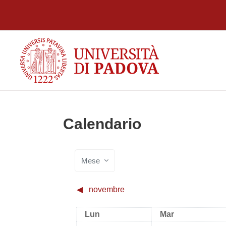
Vai al contenuto principale
Calendario
Mese
◀︎
novembre
Lunedi
Martedì
Lun
Mar