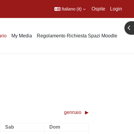
Italiano ‎(it)‎
Ospite
Login
Apr
rio
My Media
Regolamento Richiesta Spazi Moodle
gennaio
▶︎
Sabato
Domenica
Sab
Dom