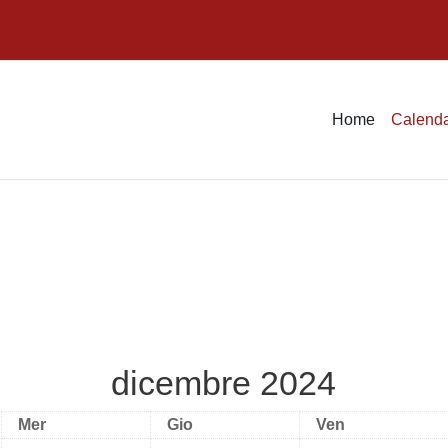
Home
Calenda
dicembre 2024
Mercoledì
Giovedì
Venerdì
Mer
Gio
Ven