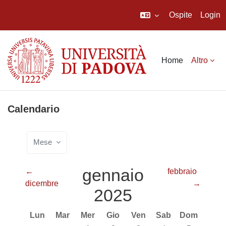
Ospite
Login
Vai al contenuto principale
Home
Altro
Calendario
Mese
gennaio
←
febbraio
dicembre
→
2025
Lunedi
Martedì
Mercoledì
Giovedì
Venerdì
Sabato
Domenica
Lun
Mar
Mer
Gio
Ven
Sab
Dom