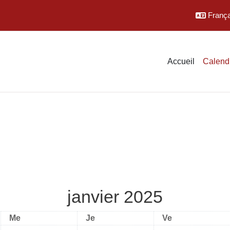
Français
Accueil
Calendr
janvier 2025
Mercredi
Jeudi
Vendredi
Me
Je
Ve