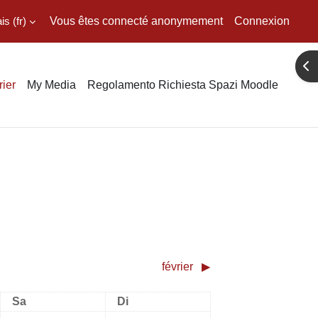
 ‎(fr)‎
Vous êtes connecté anonymement
Connexion
Ouv
ier
My Media
Regolamento Richiesta Spazi Moodle
février
▶︎
Samedi
Dimanche
Sa
Di