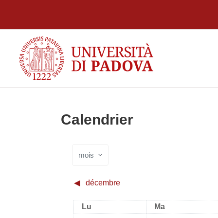
Passer au contenu principal
Calendrier
mois
◀︎
décembre
Lundi
Mardi
Lu
Ma