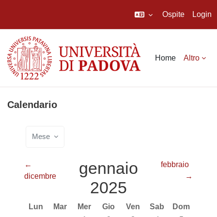
Ospite
Login
Vai al contenuto principale
Home
Altro
Calendario
Mese
gennaio
←
febbraio
dicembre
→
2025
Lunedi
Martedì
Mercoledì
Giovedì
Venerdì
Sabato
Domenica
Lun
Mar
Mer
Gio
Ven
Sab
Dom