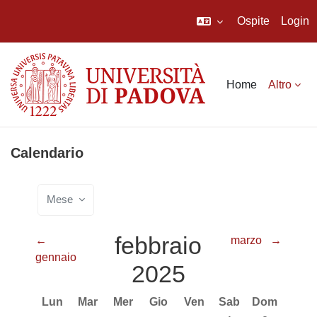
Ospite
Login
Vai al contenuto principale
Home
Altro
Calendario
Mese
febbraio
←
marzo
→
gennaio
2025
Lunedi
Martedì
Mercoledì
Giovedì
Venerdì
Sabato
Domenica
Lun
Mar
Mer
Gio
Ven
Sab
Dom