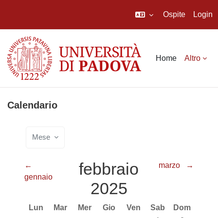
Ospite
Login
Vai al contenuto principale
Home
Altro
Calendario
Mese
febbraio
←
marzo
→
gennaio
2025
Lunedi
Martedì
Mercoledì
Giovedì
Venerdì
Sabato
Domenica
Lun
Mar
Mer
Gio
Ven
Sab
Dom