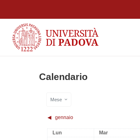
Vai al contenuto principale
Calendario
Mese
◀︎
gennaio
Lunedi
Martedì
Lun
Mar