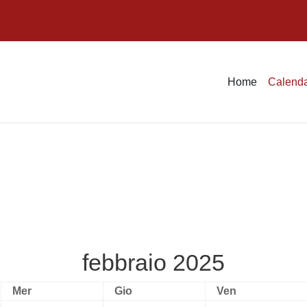
Home
Calenda
febbraio 2025
Mercoledì
Giovedì
Venerdì
Mer
Gio
Ven