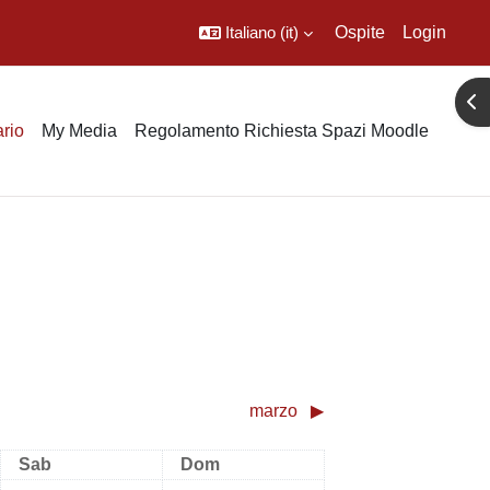
Italiano ‎(it)‎
Ospite
Login
Apr
rio
My Media
Regolamento Richiesta Spazi Moodle
marzo
▶︎
Sabato
Domenica
Sab
Dom