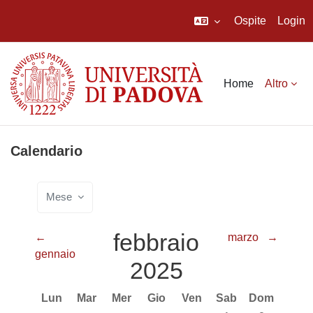
Ospite
Login
Vai al contenuto principale
Home
Altro
Calendario
Mese
febbraio
←
marzo
→
gennaio
2025
Lunedi
Martedì
Mercoledì
Giovedì
Venerdì
Sabato
Domenica
Lun
Mar
Mer
Gio
Ven
Sab
Dom