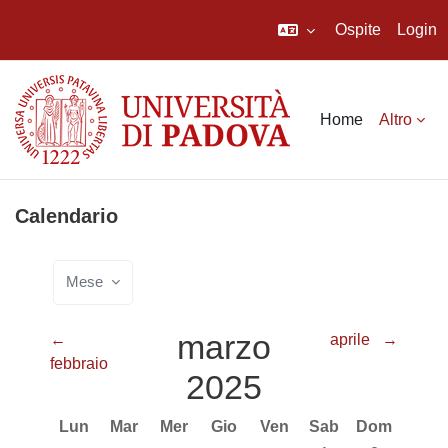
Ospite
Login
Vai al contenuto principale
Home
Altro
Calendario
Mese
marzo
←
aprile
→
febbraio
2025
Lunedi
Martedì
Mercoledì
Giovedì
Venerdì
Sabato
Domenica
Lun
Mar
Mer
Gio
Ven
Sab
Dom