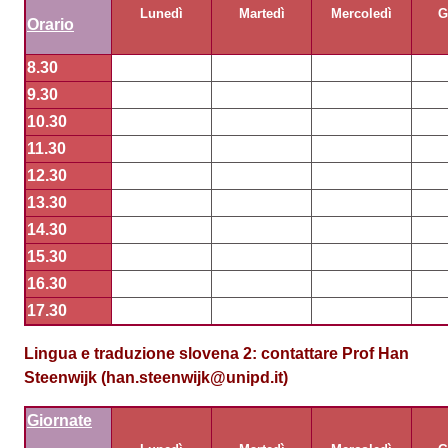
Lunedì
Martedì
Mercoledì
G
Orario
8.30
9.30
10.30
11.30
12.30
13.30
14.30
15.30
16.30
17.30
Lingua e traduzione slovena 2
:
contattare Prof Han
Steenwijk (han.steenwijk@unipd.it)
Giornate