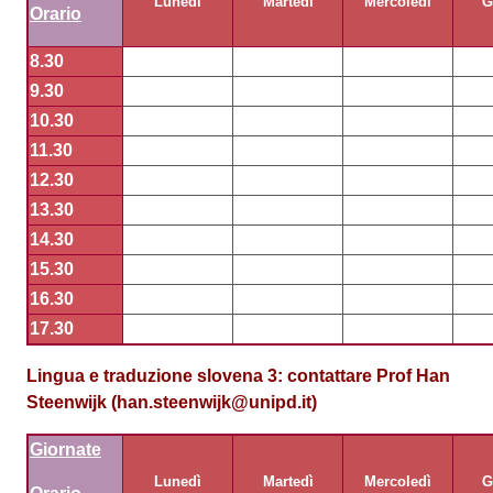
Lunedì
Martedì
Mercoledì
G
Orario
8.30
9.30
10.30
11.30
12.30
13.30
14.30
15.30
16.30
17.30
Lingua e traduzione slovena 3
:
contattare Prof Han
Steenwijk (han.steenwijk@unipd.it)
Giornate
Lunedì
Martedì
Mercoledì
G