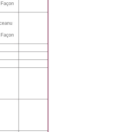
 Façon
ceanu
 Façon