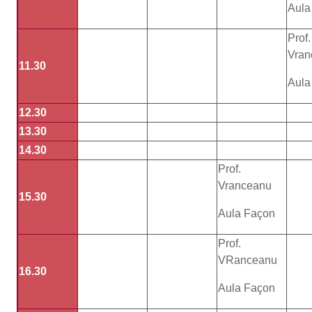
Aula
Prof.
Vran
11.30
Aula
12.30
13.30
14.30
Prof.
Vranceanu
15.30
Aula Façon
Prof.
VRanceanu
16.30
Aula Façon