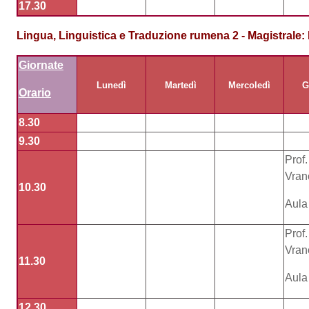
17.30
Lingua
, Linguistica e Traduzione
rumena 2 - Magistrale
:
Giornate
Lunedì
Martedì
Mercoledì
G
Orario
8.30
9.30
Prof.
Vran
10.30
Aula
Prof.
Vran
11.30
Aula
12.30