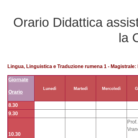
Vai al contenuto principale
Orario Didattica assi
la 
Lingua
, Linguistica e Traduzione
rumena 1 - Magistrale:
Giornate
Lunedì
Martedì
Mercoledì
G
Orario
8.30
9.30
Prof.
Vran
10.30