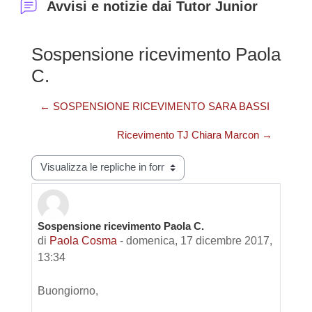
Avvisi e notizie dai Tutor Junior
Sospensione ricevimento Paola
C.
← SOSPENSIONE RICEVIMENTO SARA BASSI
Ricevimento TJ Chiara Marcon →
Modalità visualizzazione
Sospensione ricevimento Paola C.
Numero di risposte: 0
di
Paola Cosma
-
domenica, 17 dicembre 2017,
13:34
Buongiorno,