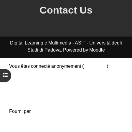
Contact Us
Digital Learning e Multimedia - ASIT - Università degli
Studi di Padova. Powered by
Moodle
Vous êtes connecté anonymement (
Connexion
)
Résumé de conservation de données
Ouvrir l’index du cours
Politiques
Obtenir l’app mobile
Passer au thème standard
Fourni par
Moodle