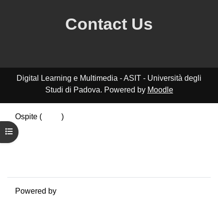
Contact Us
Digital Learning e Multimedia - ASIT - Università degli
Studi di Padova. Powered by
Moodle
Ospite (
Login
)
Riepilogo della conservazione dei dati
Apri indice del corso
Politiche
Ottieni l'app mobile
Passa al tema standard
Powered by
Moodle