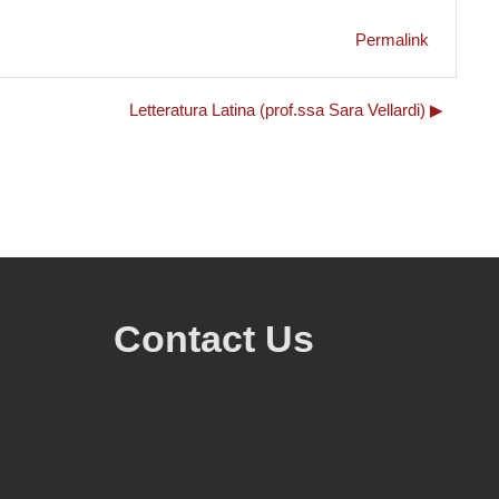
Permalink
Letteratura Latina (prof.ssa Sara Vellardi) ▶︎
Contact Us