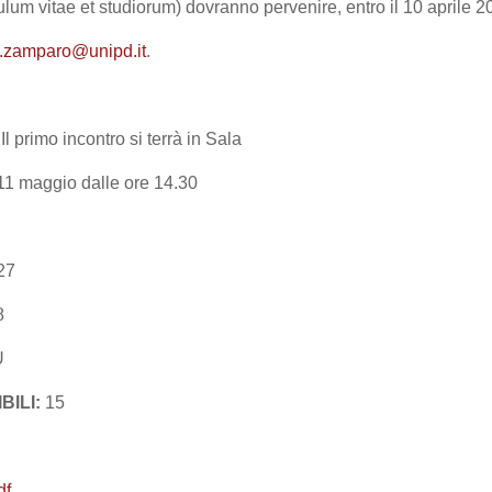
culum vitae et studiorum) dovranno pervenire, entro il 10 aprile 2
a.zamparo@unipd.it
.
 Il primo incontro si terrà in Sala
o 11 maggio dalle ore 14.30
27
8
U
BILI:
15
df