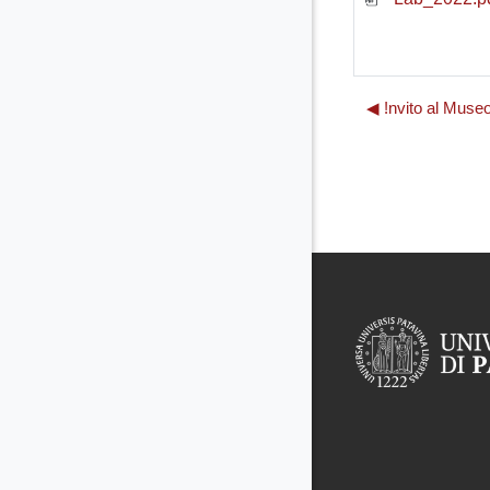
◀︎ !nvito al Muse