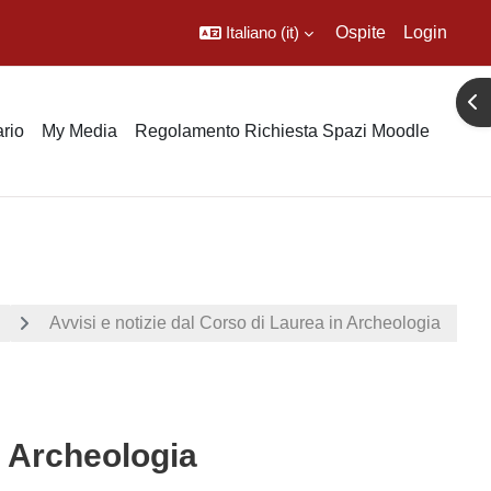
Italiano ‎(it)‎
Ospite
Login
Apr
rio
My Media
Regolamento Richiesta Spazi Moodle
Avvisi e notizie dal Corso di Laurea in Archeologia
n Archeologia