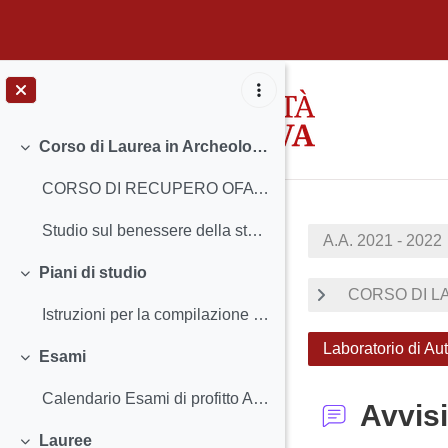
Vai al contenuto principale
Corso di Laurea in Archeologia
Minimizza
CORSO DI RECUPERO OFA (OBBLIGO FORMATIVO AGGIUNTIV...
Studio sul benessere della studentesse e degli studenti UniPD
A.A. 2021 - 2022
Piani di studio
Minimizza
CORSO DI LA
Istruzioni per la compilazione e scadenze
Laboratorio di Au
Esami
Minimizza
Calendario Esami di profitto Abilità informatiche...
Avvisi
Lauree