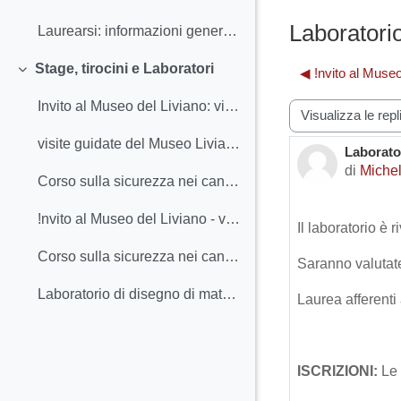
Minimizza
Laboratorio
Laurearsi: informazioni generali Periodi, Scade...
Stage, tirocini e Laboratori
◀︎ !nvito al Muse
Minimizza
Invito al Museo del Liviano: visita guidata
Modalità visualiz
visite guidate del Museo Liviano
Laborato
Numero d
di
Michel
Corso sulla sicurezza nei cantieri archeologici 2021/2022
!nvito al Museo del Liviano - visita guidata con la conservatrice del museo
Il laboratorio è
Corso sulla sicurezza nei cantieri archeologici 30 aprile 2022
Saranno valutate 
Laboratorio di disegno di materiali della prima età del ferro del sito della questura di Padova
Laurea afferenti 
ISCRIZIONI:
Le 