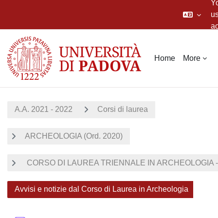
Yo
us
a
Skip to main content
Home
More
A.A. 2021 - 2022
Corsi di laurea
ARCHEOLOGIA (Ord. 2020)
CORSO DI LAUREA TRIENNALE IN ARCHEOLOGIA - 
Avvisi e notizie dal Corso di Laurea in Archeologia