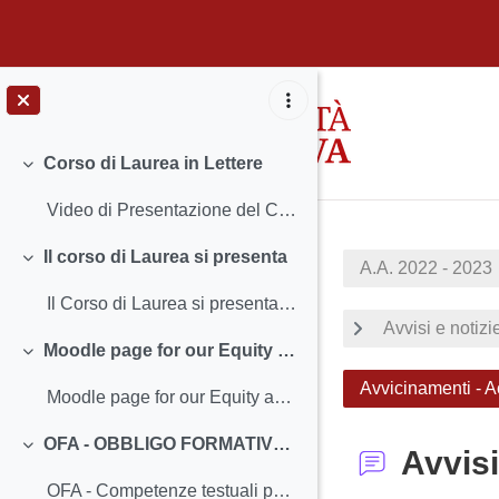
Vai al contenuto principale
Corso di Laurea in Lettere
Minimizza
Video di Presentazione del Corso di Laurea tri...
Il corso di Laurea si presenta
A.A. 2022 - 2023
Minimizza
Il Corso di Laurea si presenta Davide Su...
Avvisi e notizi
Moodle page for our Equity and Diversity Commission
Minimizza
Avvicinamenti - A
Moodle page for our Equity and Diversity Commissio...
OFA - OBBLIGO FORMATIVO AGGIUNTIVO
Avvisi
Minimizza
OFA - Competenze testuali per l'università (iscriz...