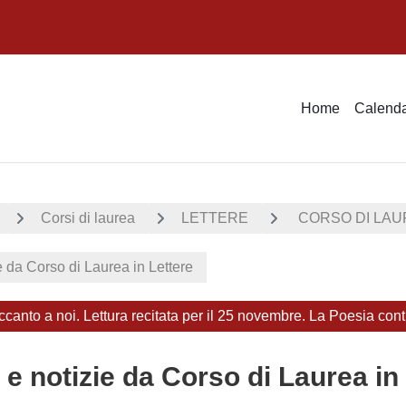
Home
Calenda
Corsi di laurea
LETTERE
CORSO DI LAUR
e da Corso di Laurea in Lettere
ccanto a noi. Lettura recitata per il 25 novembre. La Poesia cont
 e notizie da Corso di Laurea in