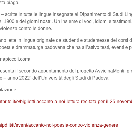
sta piaga.
– scritte in tutte le lingue insegnate al Dipartimento di Studi Lin
el 1900 e dei giorni nostri. Un insieme di voci, idiomi e testimo
 violenza contro le donne.
no lette in lingua originale da studenti e studentesse dei corsi d
poeta e drammaturga padovana che ha all’attivo testi, eventi e p
enapiccoli.com/
presenta il secondo appuntamento del progetto AvvicinaMenti, pre
e – anno 2022” dell’Università degli Studi di Padova.
otazione
:
tbrite.it/e/biglietti-accanto-a-noi-lettura-recitata-per-il-25-no
unipd.it/it/event/accanto-noi-poesia-contro-violenza-genere