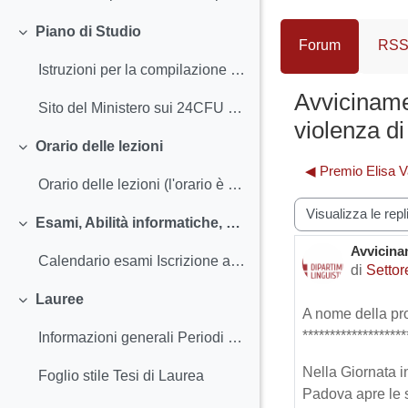
Piano di Studio
Minimizza
Forum
RSS 
Istruzioni per la compilazione e scadenze Classi ...
Avvicinamen
Sito del Ministero sui 24CFU necessari per l'accesso al concorso insegnanti
violenza di
Orario delle lezioni
Minimizza
◀︎ Premio Elisa V
Orario delle lezioni (l'orario è provvisorio e s...
Modalità visualiz
Esami, Abilità informatiche, TAL, Stage, Seminari, Laboratorio teatrale
Minimizza
Avvicinam
Numero d
Calendario esami Iscrizione agli esami e Registra...
di
Settor
Lauree
Minimizza
A nome della pr
*******************
Informazioni generali Periodi e scadenze - Cale...
Nella Giornata i
Foglio stile Tesi di Laurea
Padova apre le s