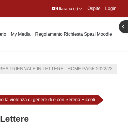
Italiano ‎(it)‎
Ospite
Login
Apr
rio
My Media
Regolamento Richiesta Spazi Moodle
EA TRIENNALE IN LETTERE - HOME PAGE 2022/23
ro la violenza di genere di e con Serena Piccoli
 Lettere