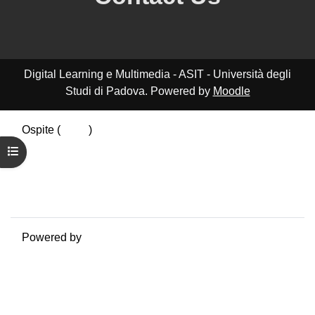
Digital Learning e Multimedia - ASIT - Università degli
Studi di Padova. Powered by
Moodle
Ospite (
Login
)
Riepilogo della conservazione dei dati
Apri indice del corso
Politiche
Ottieni l'app mobile
Passa al tema standard
Powered by
Moodle