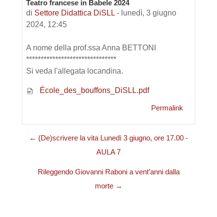
Teatro francese in Babele 2024
Numero di risposte: 0
di
Settore Didattica DiSLL
-
lunedì, 3 giugno
2024, 12:45
A nome della prof.ssa Anna BETTONI
*******************************
Si veda l'allegata locandina.
École_des_bouffons_DiSLL.pdf
Permalink
← (De)scrivere la vita Lunedì 3 giugno, ore 17.00 -
AULA 7
Rileggendo Giovanni Raboni a vent’anni dalla
morte →