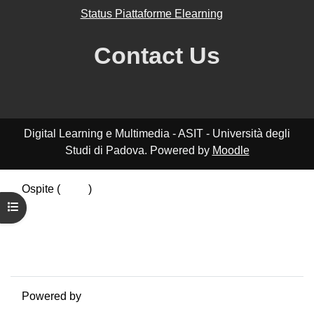
Status Piattaforme Elearning
Contact Us
Digital Learning e Multimedia - ASIT - Università degli
Studi di Padova. Powered by
Moodle
Ospite (
Login
)
Riepilogo della conservazione dei dati
Apri indice del corso
Politiche
Ottieni l'app mobile
Passa al tema standard
Powered by
Moodle