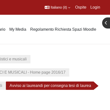
Italiano ‎(it)‎
Ospite
Login
Apr
rio
My Media
Regolamento Richiesta Spazi Moodle
istici e musicali
 E MUSICALI - Home page 2016/17
li
Avviso ai laureandi per consegna tesi di laurea