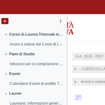
Vai al contenuto principale
Corso di Laurea Triennale in Storia e tutela dei beni artistici e musicali
Minimizza
Avvisi e notizie dal Corso di Laurea Insegnamenti...
Piani di Studio
A.A. 2016 - 2017
Minimizza
Istruzioni per la compilazione e scadenze
CORSO DI LA
Esami
Minimizza
Avvisi e notizi
Calendario Esami di profitto T.A.L. (test di abil...
Lauree
Minimizza
Laurearsi: informazioni generali Istruzioni sulla...