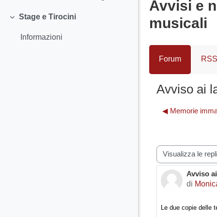
Avvisi e n
Stage e Tirocini
musicali
Minimizza
Informazioni
Forum
RSS 
Avviso ai l
◀︎ Memorie immag
Modalità visualiz
Avviso ai
Numero d
di
Monic
Le due copie delle t