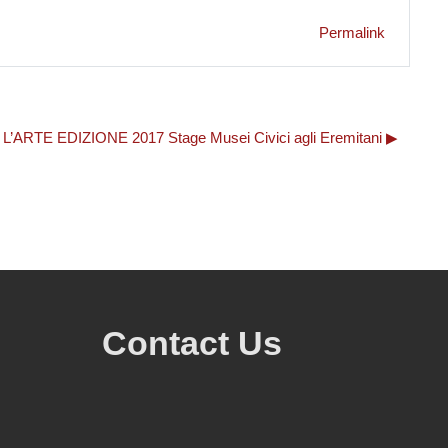
Permalink
RTE EDIZIONE 2017 Stage Musei Civici agli Eremitani ▶︎
Contact Us