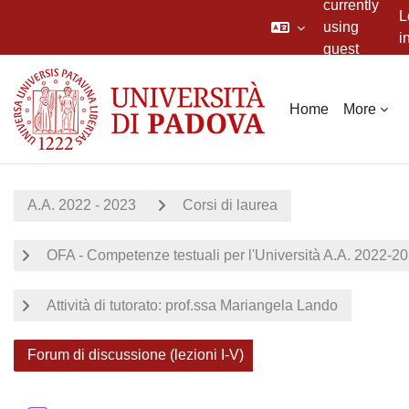
currently
L
using
i
guest
Skip to main content
access
Home
More
A.A. 2022 - 2023
Corsi di laurea
OFA - Competenze testuali per l'Università A.A. 2022-2
Attività di tutorato: prof.ssa Mariangela Lando
Forum di discussione (lezioni I-V)