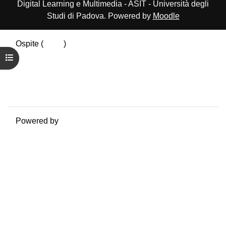
Digital Learning e Multimedia - ASIT - Università degli
Studi di Padova. Powered by
Moodle
Ospite (
Login
)
Riepilogo della conservazione dei dati
Apri indice del corso
Politiche
Ottieni l'app mobile
Passa al tema standard
Powered by
Moodle