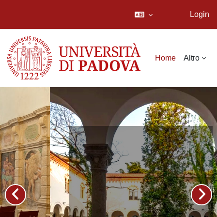
Login
Vai al contenuto principale
Home
Altro
Dipartimento
di Studi
linguistici e