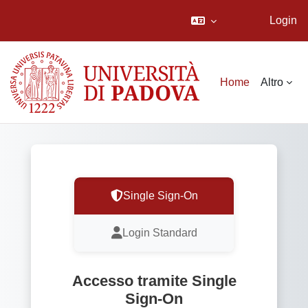
Login
Vai al contenuto principale
Home
Altro
Single Sign-On
Login Standard
Accesso tramite Single
Sign-On