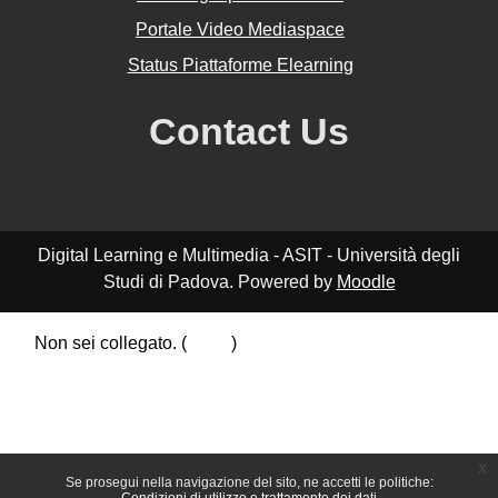
Portale Video Mediaspace
Status Piattaforme Elearning
Contact Us
Digital Learning e Multimedia - ASIT - Università degli
Studi di Padova. Powered by
Moodle
Non sei collegato. (
Login
)
Riepilogo della conservazione dei dati
Politiche
Ottieni l'app mobile
Passa al tema standard
x
Se prosegui nella navigazione del sito, ne accetti le politiche: