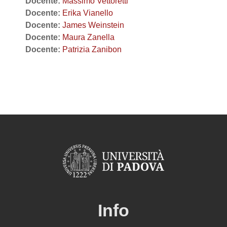
Docente:
Massimo Vettoretti
Docente:
Erika Vianello
Docente:
James Weinstein
Docente:
Maura Zanella
Docente:
Patrizia Zanibon
Info