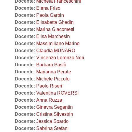
Docente:
Michela Franceschini
Docente:
Elena Friso
Docente:
Paola Garbin
Docente:
Elisabetta Ghedin
Docente:
Marina Giacometti
Docente:
Elisa Marchesin
Docente:
Massimiliano Marino
Docente:
Claudia MUNARO
Docente:
Vincenzo Lorenzo Neri
Docente:
Barbara Pastò
Docente:
Marianna Perale
Docente:
Michele Piccolo
Docente:
Paolo Riseri
Docente:
Valentina ROVERSI
Docente:
Anna Ruzza
Docente:
Ginevra Segantin
Docente:
Cristina Silvestrin
Docente:
Jessica Soardo
Docente:
Sabrina Stefani