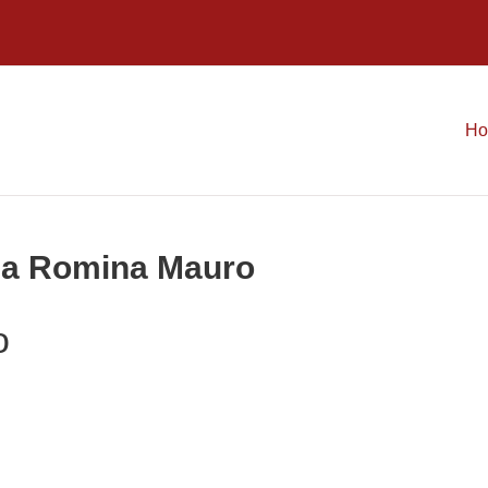
H
ria Romina Mauro
o