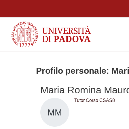
Vai al contenuto principale
Profilo personale: Ma
Maria Romina Maur
Tutor Corso CSAS8
MM