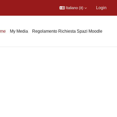
Italiano ‎(it)‎
Login
ome
My Media
Regolamento Richiesta Spazi Moodle