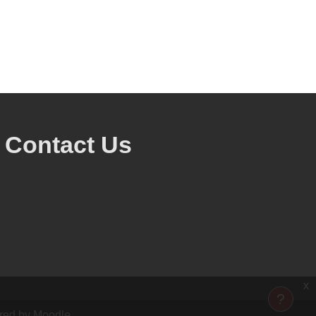
Contact Us
x
ered by
Moodle