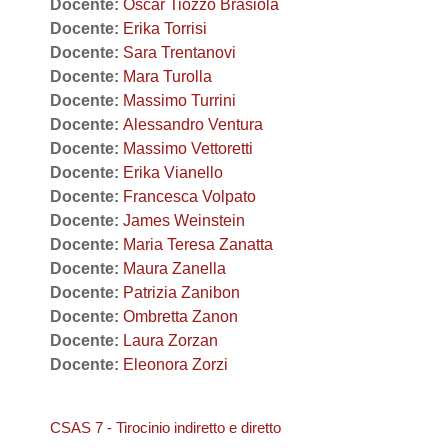
Docente:
Oscar Tiozzo Brasiola
Docente:
Erika Torrisi
Docente:
Sara Trentanovi
Docente:
Mara Turolla
Docente:
Massimo Turrini
Docente:
Alessandro Ventura
Docente:
Massimo Vettoretti
Docente:
Erika Vianello
Docente:
Francesca Volpato
Docente:
James Weinstein
Docente:
Maria Teresa Zanatta
Docente:
Maura Zanella
Docente:
Patrizia Zanibon
Docente:
Ombretta Zanon
Docente:
Laura Zorzan
Docente:
Eleonora Zorzi
CSAS 7 - Tirocinio indiretto e diretto