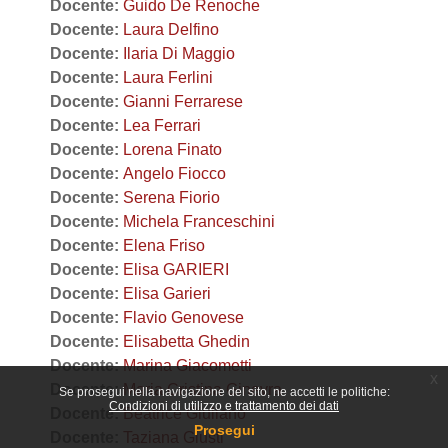
Docente:
Guido De Renoche
Docente:
Laura Delfino
Docente:
Ilaria Di Maggio
Docente:
Laura Ferlini
Docente:
Gianni Ferrarese
Docente:
Lea Ferrari
Docente:
Lorena Finato
Docente:
Angelo Fiocco
Docente:
Serena Fiorio
Docente:
Michela Franceschini
Docente:
Elena Friso
Docente:
Elisa GARIERI
Docente:
Elisa Garieri
Docente:
Flavio Genovese
Docente:
Elisabetta Ghedin
Docente:
Marina Giacometti
x
Docente:
Maria Cristina Ginevra
Se prosegui nella navigazione del sito, ne accetti le politiche:
Condizioni di utilizzo e trattamento dei dati
Docente:
Beatrice Giuliano
Prosegui
Docente:
Taziana Giusti