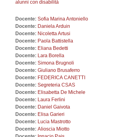
alunni con disabilità
Docente:
Sofia Marina Antoniello
Docente:
Daniela Arduin
Docente:
Nicoletta Artusi
Docente:
Paola Battistella
Docente:
Eliana Bedetti
Docente:
Lara Borella
Docente:
Simona Brugnoli
Docente:
Giuliano Brusaferro
Docente:
FEDERICA CANETTI
Docente:
Segreteria CSAS
Docente:
Elisabetta De Michele
Docente:
Laura Ferlini
Docente:
Daniel Gaivota
Docente:
Elisa Garieri
Docente:
Lucia Mastrotto
Docente:
Alioscia Miotto
Docente:
Ignacio Pais