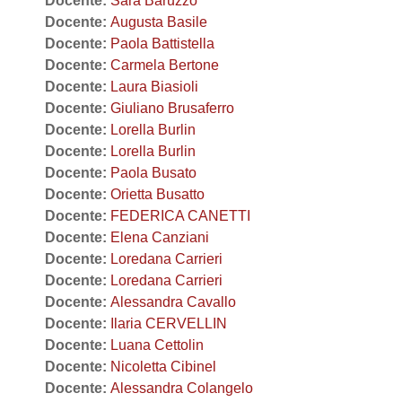
Docente:
Sara Baruzzo
Docente:
Augusta Basile
Docente:
Paola Battistella
Docente:
Carmela Bertone
Docente:
Laura Biasioli
Docente:
Giuliano Brusaferro
Docente:
Lorella Burlin
Docente:
Lorella Burlin
Docente:
Paola Busato
Docente:
Orietta Busatto
Docente:
FEDERICA CANETTI
Docente:
Elena Canziani
Docente:
Loredana Carrieri
Docente:
Loredana Carrieri
Docente:
Alessandra Cavallo
Docente:
Ilaria CERVELLIN
Docente:
Luana Cettolin
Docente:
Nicoletta Cibinel
Docente:
Alessandra Colangelo