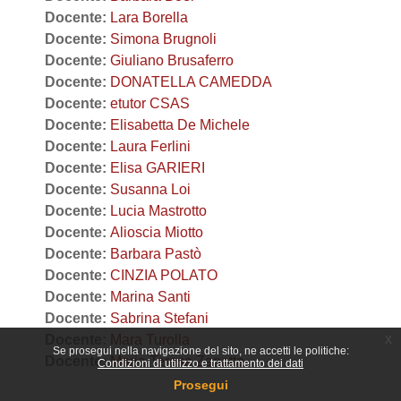
Docente:
Lara Borella
Docente:
Simona Brugnoli
Docente:
Giuliano Brusaferro
Docente:
DONATELLA CAMEDDA
Docente:
etutor CSAS
Docente:
Elisabetta De Michele
Docente:
Laura Ferlini
Docente:
Elisa GARIERI
Docente:
Susanna Loi
Docente:
Lucia Mastrotto
Docente:
Alioscia Miotto
Docente:
Barbara Pastò
Docente:
CINZIA POLATO
Docente:
Marina Santi
Docente:
Sabrina Stefani
x
Docente:
Mara Turolla
Se prosegui nella navigazione del sito, ne accetti le politiche:
Docente:
Maria Teresa Zanatta
Condizioni di utilizzo e trattamento dei dati
Prosegui