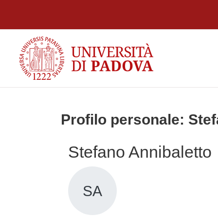
Vai al contenuto principale
Profilo personale: Ste
Stefano Annibaletto
SA