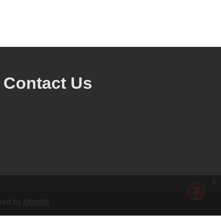
Contact Us
x
ered by
Moodle