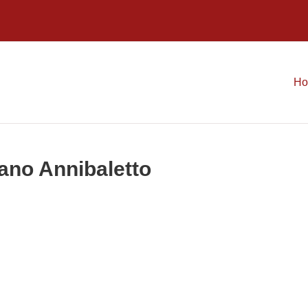
H
fano Annibaletto