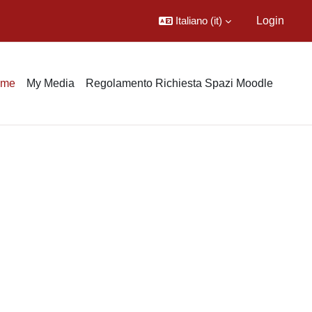
Italiano ‎(it)‎
Login
ome
My Media
Regolamento Richiesta Spazi Moodle