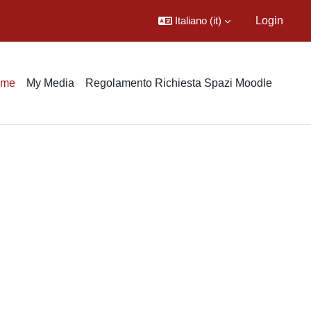
Italiano ‎(it)‎
Login
ome
My Media
Regolamento Richiesta Spazi Moodle