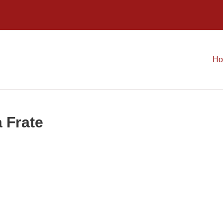
H
a Frate