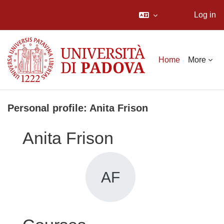
Log in
Skip to main content
Home
More
Personal profile: Anita Frison
Anita Frison
AF