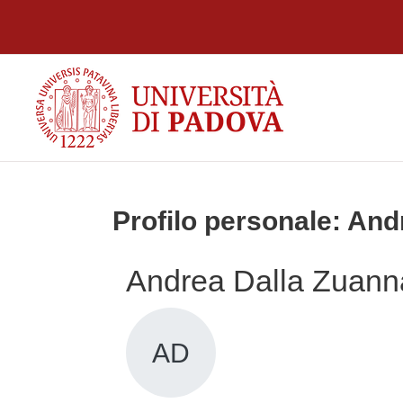
Vai al contenuto principale
Profilo personale: An
Andrea Dalla Zuann
AD