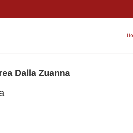
H
drea Dalla Zuanna
a