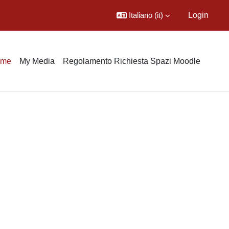
Italiano ‎(it)‎
Login
ome
My Media
Regolamento Richiesta Spazi Moodle