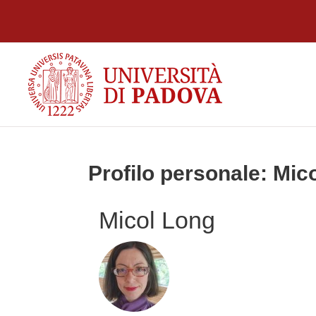
Vai al contenuto principale
Profilo personale: Mic
Micol Long