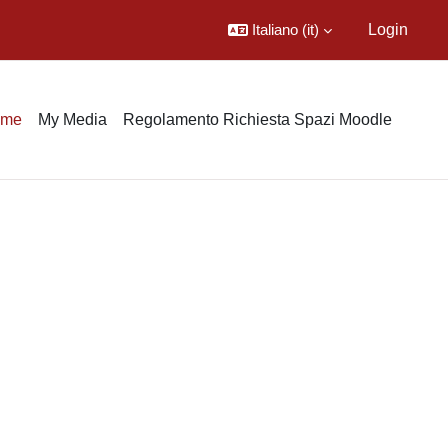
Italiano ‎(it)‎
Login
ome
My Media
Regolamento Richiesta Spazi Moodle