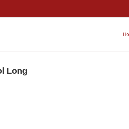
H
ol Long